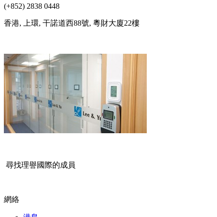
(+852) 2838 0448
香港, 上環, 干諾道西88號, 粵財大廈22樓
尋找理譽國際的成員
網絡