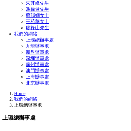
朱其峰先生
馮偉健先生
蘇韻嫺女士
王苑華女士
廖祿山先生
我們的網絡
上環總辦事處
九龍辦事處
新界辦事處
深圳辦事處
廣州辦事處
澳門辦事處
上海辦事處
北京辦事處
Home
我們的網絡
上環總辦事處
上環總辦事處