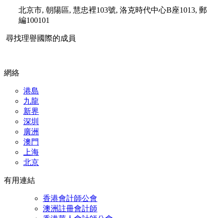
北京市, 朝陽區, 慧忠裡103號, 洛克時代中心B座1013, 郵
編100101
尋找理譽國際的成員
網絡
港島
九龍
新界
深
圳
廣洲
澳門
上海
北京
有用連結
香港會計師公會
澳洲註冊會計師