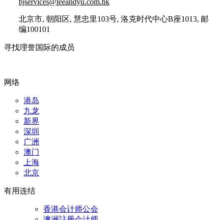
bjservices@leeandyu.com.hk
北京市, 朝阳区, 慧忠里103号, 洛克时代中心B座1013, 邮
编100101
寻找理誉国际的成员
网络
港岛
九龙
新界
深圳
广洲
澳门
上海
北京
有用连结
香港会计师公会
澳洲註册会计师